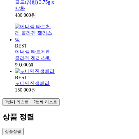
골드(침향) 3.75g x
32환
480,000원
BEST
이너셀 타트체리
콜라겐 젤리스틱
99,000원
BEST
노니앤진생베리
150,000원
1번째 리스트
2번째 리스트
상품 정렬
상품정렬