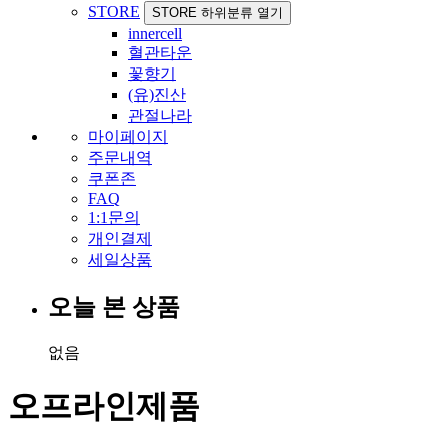
STORE
STORE 하위분류 열기
innercell
혈관타운
꽃향기
(유)진산
관절나라
마이페이지
주문내역
쿠폰존
FAQ
1:1문의
개인결제
세일상품
오늘 본 상품
없음
오프라인제품