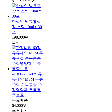
히트
추천
인기
한삼인 발효홍삼
정 스틱 10ml x 30
포
198,000원
최신
관절나라 60정 유
유제약 MSM 무릎
관절 손목통증 관
절영양제 무릎통
증보호
무료배송
64,000원
추천
최신