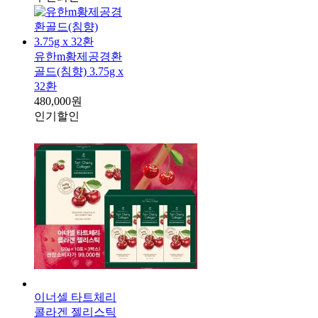
유한m황제공경환
골드(침향) 3.75g x
32환
480,000원
인기
할인
이너셀 타트체리
콜라겐 젤리스틱